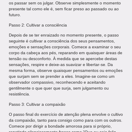
os passar sem os julgar. Observe simplesmente o momento
presente tal como ele é, sem ficar preso ao passado ou ao
futuro.
Passo 2: Cultivar a consciência
Depois de se ter enraizado no momento presente, o passo
seguinte é cultivar a consciência dos seus pensamentos,
emoções e sensações corporais. Comece a examinar o seu
corpo da cabeça aos pés, reparando em quaisquer áreas de
tensão ou desconforto. À medida que se apercebe destas
sensações, respire e deixe-as suavizar e libertar-se. Da
mesma forma, observe quaisquer pensamentos ou emoções
que surjam sem se prender a eles. Imagine-se como um
observador compassivo, reconhecendo e aceitando
gentilmente o que quer que surja, sem julgamento ou
resistência.
Passo 3: Cultivar a compaixão
O passo final do exercício de atenção plena envolve o cultivo
da compaixão, tanto para consigo como para com os outros.
Comece por dirigir a bondade amorosa para si próprio,
repetindo silenciosamente frases como "Que eu seja feliz,