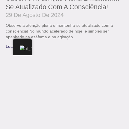
Se Atualizado Com A Consciência!
29 De Agosto De 2024
Observe a atenção plena e mantenha-se atualizado com a
consciência! No mundo acelerado de hoje, é simples ser
apanhado na azáfama e na agitação
Leia Mais "
Horário de funcionamento
De segunda a sexta: das 9h às 16h
Sábados e domingos: das 9h às 16h