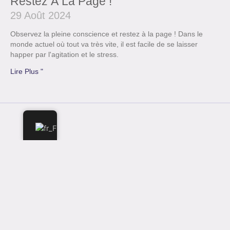
Restez À La Page !
29 Août 2024
Observez la pleine conscience et restez à la page ! Dans le
monde actuel où tout va très vite, il est facile de se laisser
happer par l'agitation et le stress.
Lire Plus "
Heures d'ouverture
Du lundi au vendredi : de 9 h à 16 h
Samedi et dimanche : 9 heures - 16 heures